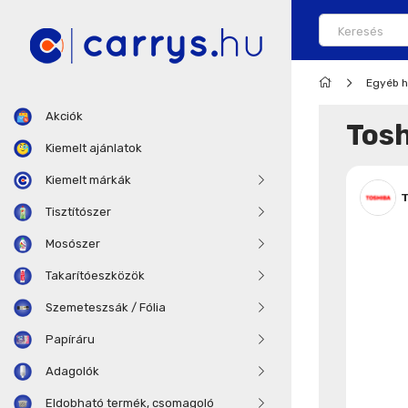
Egyéb h
Akciók
Tosh
Kiemelt ajánlatok
Kiemelt márkák
T
Tisztítószer
Mosószer
Takarítóeszközök
Szemeteszsák / Fólia
Papíráru
Adagolók
Eldobható termék, csomagoló