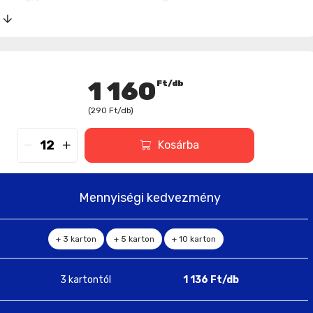
megbízható teljesítménnyel.
 nagyobb teljesítményű, mint a Toshiba 2007 GR típusú elemek (a
 IEC standard alapján készült saját vizsgálati eredményei alapján).
1 160
Ft/db
(
290
Ft/db
)
Kosárba
Mennyiségi kedvezmény
+ 3 karton
+ 5 karton
+ 10 karton
3 kartontól
1 136
Ft/db