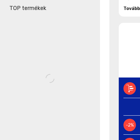
erős és 
TOP termékek
Tovább
25%-kal
Toshiba,
-2%