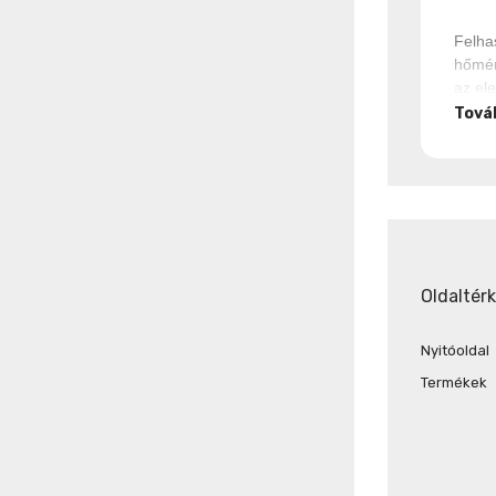
Felh
hőmér
az el
Tová
Oldaltér
Nyitóoldal
Termékek