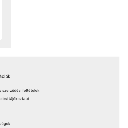
ációk
s szerződési feltételek
lési tájékoztató
őségek