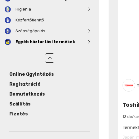
Higiénia
Kézfertőtlenítő
Szépségápolás
Egyéb háztartási termékek
Online ügyintézés
Regisztráció
T
Bemutatkozás
Szállítás
Toshi
Fizetés
12 db/ka
Termékl
Japán m