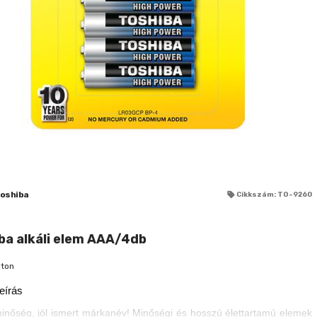
oshiba
Cikkszám: TO-9260
ba alkáli elem AAA/4db
rton
eírás
inőség, jól ismert márkanév! Minőségi és hosszú élettartamú elemek