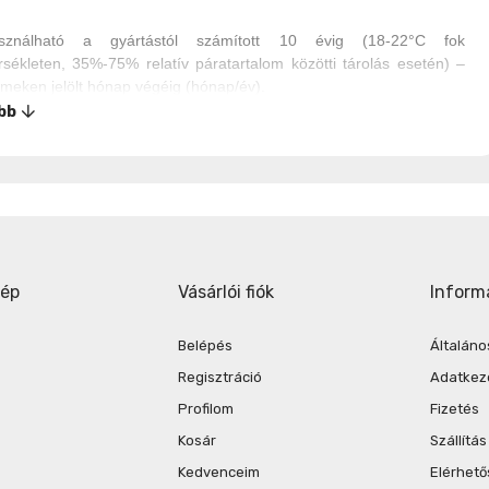
asználható a gyártástól számított 10 évig (18-22°C fok
sékleten, 35%-75% relatív páratartalom közötti tárolás esetén) –
emeken jelölt hónap végéig (hónap/év).
bb
kép
Vásárlói fiók
Inform
Belépés
Általáno
Regisztráció
Adatkeze
Profilom
Fizetés
Kosár
Szállítás
Kedvenceim
Elérhet